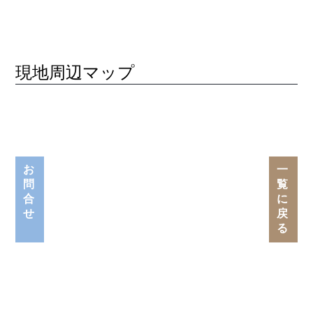
現地周辺マップ
お
一
問
覧
合
に
せ
戻
る