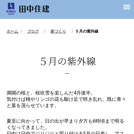
ホーム
〉
ブログ
〉
家づくり
〉
５月の紫外線
５月の紫外線
満開の桜と、桜吹雪を楽しんだ4月後半。
気付けば桃やリンゴの花も駆け足で咲き乱れ、既に青々
と葉を茂らせています。
夏至に向かって、日の出が早まり夕方も6時頃まで明る
くなってきました。
日中は日中でジリジリと照り付ける5月の日差し、アス