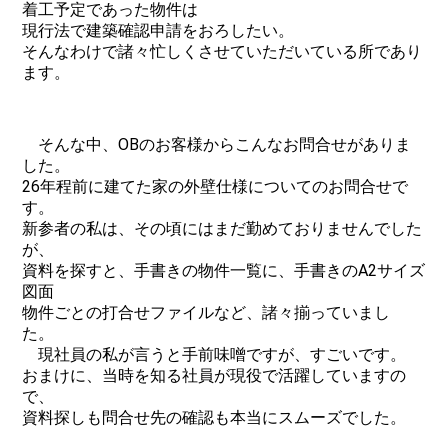
着工予定であった物件は
現行法で建築確認申請をおろしたい。
そんなわけで諸々忙しくさせていただいている所であり
ます。
そんな中、OBのお客様からこんなお問合せがありま
した。
26年程前に建てた家の外壁仕様についてのお問合せで
す。
新参者の私は、その頃にはまだ勤めておりませんでした
が、
資料を探すと、手書きの物件一覧に、手書きのA2サイズ
図面
物件ごとの打合せファイルなど、諸々揃っていまし
た。
現社員の私が言うと手前味噌ですが、すごいです。
おまけに、当時を知る社員が現役で活躍していますの
で、
資料探しも問合せ先の確認も本当にスムーズでした。