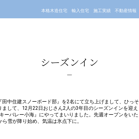
本格木造住宅
輸入住宅
施工実績
不動産情報
シーズンイン
『田中住建スノーボード部』を2名にて立ち上げまして、ひっそ
りまして、12月22日おじさん2人の3年目のシーズンインを迎
キーバレー小海』にやってまいりました。先週オープンをいた
りから雪が降り始め、気温は氷点下に。