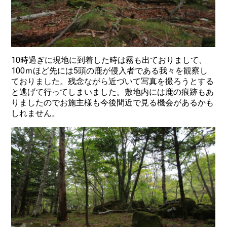
10時過ぎに現地に到着した時は霧も出ておりまして、
100ｍほど先には5頭の鹿が侵入者である我々を観察し
ておりました。残念ながら近づいて写真を撮ろうとする
と逃げて行ってしまいました。敷地内には鹿の痕跡もあ
りましたのでお施主様も今後間近で見る機会があるかも
しれません。